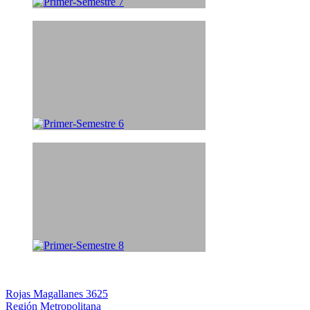
Rojas Magallanes 3625
Región Metropolitana