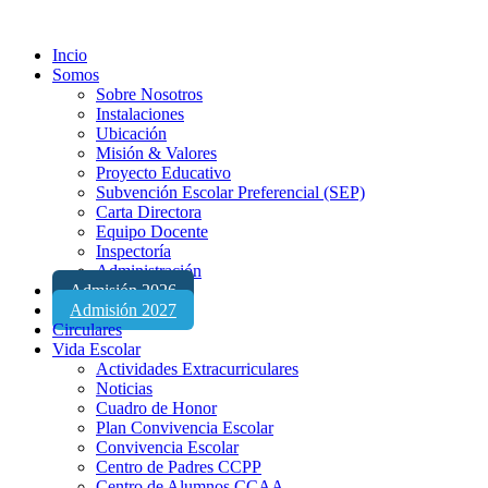
Incio
Somos
Sobre Nosotros
Instalaciones
Ubicación
Misión & Valores
Proyecto Educativo
Subvención Escolar Preferencial (SEP)
Carta Directora
Equipo Docente
Inspectoría
Administración
Admisión 2026
Admisión 2027
Circulares
Vida Escolar
Actividades Extracurriculares
Noticias
Cuadro de Honor
Plan Convivencia Escolar
Convivencia Escolar
Centro de Padres CCPP
Centro de Alumnos CCAA