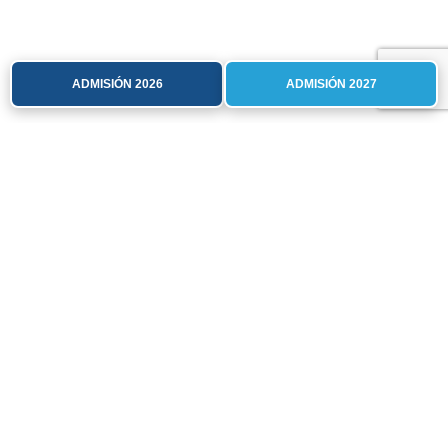
ADMISIÓN 2026
ADMISIÓN 2027
Un cierre lleno de participación:
estudiantes finalizan el primer
semestre con actividades
recreativas y presentaciones
julio 7, 2026
Juegos, deportes y expresión estudiantil marcaron
una jornada especial de cierre en el CQCC