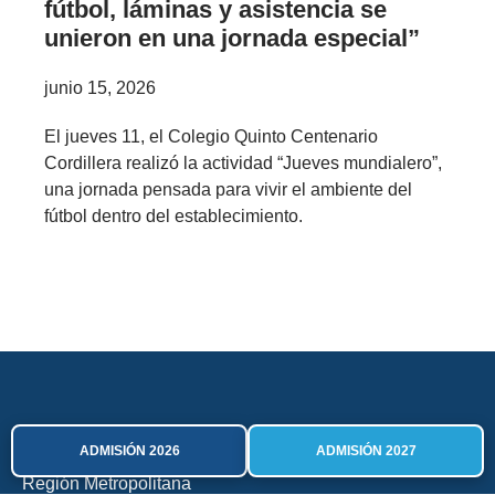
fútbol, láminas y asistencia se
unieron en una jornada especial”
junio 15, 2026
El jueves 11, el Colegio Quinto Centenario
Cordillera realizó la actividad “Jueves mundialero”,
una jornada pensada para vivir el ambiente del
fútbol dentro del establecimiento.
ADMISIÓN 2026
ADMISIÓN 2027
Rojas Magallanes 3625
Región Metropolitana